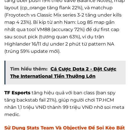
tăng uber push 19% theo Valve Balance Notes), map
layout (cp_orange tăng flank 22%), và matchup
(Froyotech vs Classic Mix series 3-2 tăng under kills
map 4 23%). Bí kíp từ anh Nam: Log 85 map gần
nhất qua tool VM88 (accuracy 72%) để dự first cap
sau scout pick (tương quan 63%), ví dụ trận
Highlander 16/11 dự under 2 phút từ pattern NA
(trúng 59% update mới).
Tìm hiểu thêm:
Cá Cược Dota 2 - Đặt Cược
The International Tiền Thưởng Lớn
TF Esports
tăng hiệu quả với ban class (ban spy
tăng backstab fail 21%), giúp người chơi TP.HCM
nhân 1,1 triệu VNĐ thành 99 triệu VNĐ nhờ soi meta
medic.
Sử Dụng Stats Team Và Objective Để Soi Kèo Bất