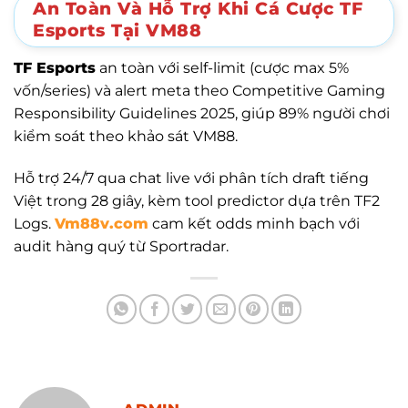
An Toàn Và Hỗ Trợ Khi Cá Cược TF
Esports Tại VM88
TF Esports
an toàn với self-limit (cược max 5%
vốn/series) và alert meta theo Competitive Gaming
Responsibility Guidelines 2025, giúp 89% người chơi
kiểm soát theo khảo sát VM88.
Hỗ trợ 24/7 qua chat live với phân tích draft tiếng
Việt trong 28 giây, kèm tool predictor dựa trên TF2
Logs.
Vm88v.com
cam kết odds minh bạch với
audit hàng quý từ Sportradar.