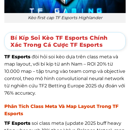
Kèo first cap TF Esports Highlander
Bí Kíp Soi Kèo TF Esports Chính
Xác Trong Cá Cược TF Esports
TF Esports
đòi hỏi soi kèo dựa trên class meta và
map layout, với bí kíp từ anh Nam – ROI 20% từ
10.000 map – tập trung vào team comp và objective
control, theo mô hình convolutional neural network
từ nghiên cứu TF2 Betting Europe 2025 dự đoán với
76% accuracy.
Phân Tích Class Meta Và Map Layout Trong TF
Esports
TF Esports
soi class meta (update 2025 buff heavy