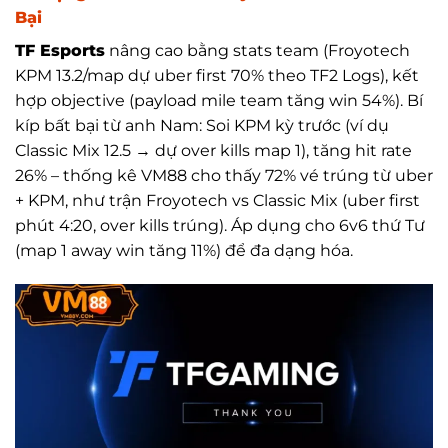
Bại
TF Esports
nâng cao bằng stats team (Froyotech
KPM 13.2/map dự uber first 70% theo TF2 Logs), kết
hợp objective (payload mile team tăng win 54%). Bí
kíp bất bại từ anh Nam: Soi KPM kỳ trước (ví dụ
Classic Mix 12.5 → dự over kills map 1), tăng hit rate
26% – thống kê VM88 cho thấy 72% vé trúng từ uber
+ KPM, như trận Froyotech vs Classic Mix (uber first
phút 4:20, over kills trúng). Áp dụng cho 6v6 thứ Tư
(map 1 away win tăng 11%) để đa dạng hóa.