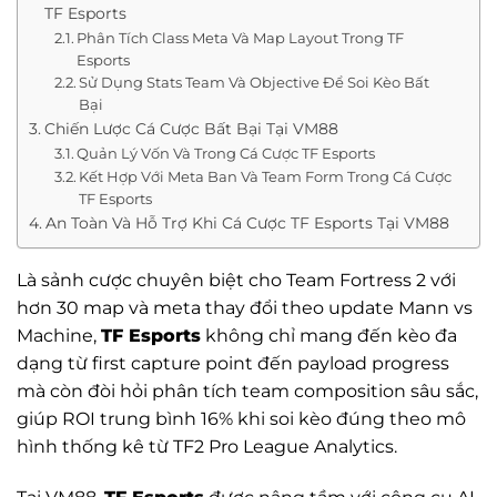
TF Esports
Phân Tích Class Meta Và Map Layout Trong TF
Esports
Sử Dụng Stats Team Và Objective Để Soi Kèo Bất
Bại
Chiến Lược Cá Cược Bất Bại Tại VM88
Quản Lý Vốn Và Trong Cá Cược TF Esports
Kết Hợp Với Meta Ban Và Team Form Trong Cá Cược
TF Esports
An Toàn Và Hỗ Trợ Khi Cá Cược TF Esports Tại VM88
Là sảnh cược chuyên biệt cho Team Fortress 2 với
hơn 30 map và meta thay đổi theo update Mann vs
Machine,
TF Esports
không chỉ mang đến kèo đa
dạng từ first capture point đến payload progress
mà còn đòi hỏi phân tích team composition sâu sắc,
giúp ROI trung bình 16% khi soi kèo đúng theo mô
hình thống kê từ TF2 Pro League Analytics.