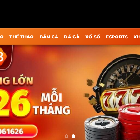
NO
THỂ THAO
BẮN CÁ
ĐÁ GÀ
XỔ SỐ
ESPORTS
KH