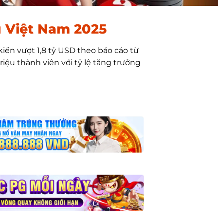
 Việt Nam 2025
kiến vượt 1,8 tỷ USD theo báo cáo từ
riệu thành viên với tỷ lệ tăng trưởng