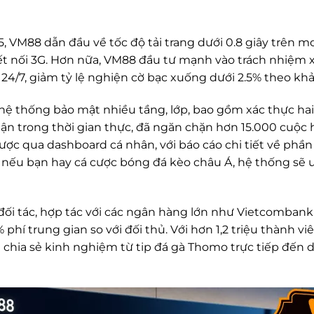
 VM88 dẫn đầu về tốc độ tải trang dưới 0.8 giây trên mo
t nối 3G. Hơn nữa, VM88 đầu tư mạnh vào trách nhiệm x
 24/7, giảm tỷ lệ nghiện cờ bạc xuống dưới 2.5% theo kh
ệ thống bảo mật nhiều tầng, lớp, bao gồm xác thực hai 
 lận trong thời gian thực, đã ngăn chặn hơn 15.000 cuộ
ược qua dashboard cá nhân, với báo cáo chi tiết về phần 
, nếu bạn hay cá cược bóng đá kèo châu Á, hệ thống sẽ ư
đối tác, hợp tác với các ngân hàng lớn như Vietcombank
5% phí trung gian so với đối thủ. Với hơn 1,2 triệu thành 
chia sẻ kinh nghiệm từ tip đá gà Thomo trực tiếp đến dự