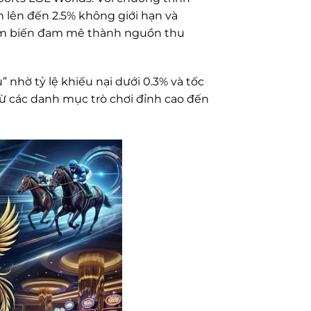
 lên đến 2.5% không giới hạn và
 Nam biến đam mê thành nguồn thu
 nhờ tỷ lệ khiếu nại dưới 0.3% và tốc
ừ các danh mục trò chơi đỉnh cao đến