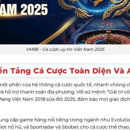
VM88 – Cá cược uy tín Việt Nam 2025
ền Tảng Cá Cược Toàn Diện Và 
ột phần của hệ thống cá cược quốc tế, nhanh chóng ch
 và hỗ trợ thanh toán địa phương. Với sứ mệnh “Giải trí 
ạng Việt Nam 2018 sửa đổi 2025, đảm bảo mọi giao dịc
cung cấp game hàng nổi tiếng trong ngành như Evolutio
t nổ hũ, và Sportradar và Sbobet cho cá cược thể thao