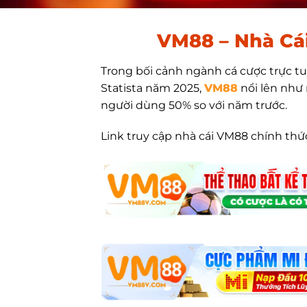
VM88 – Nhà Cá
Trong bối cảnh ngành cá cược trực tuy
Statista năm 2025,
VM88
nổi lên như 
người dùng 50% so với năm trước.
Link truy cập nhà cái VM88 chính thứ