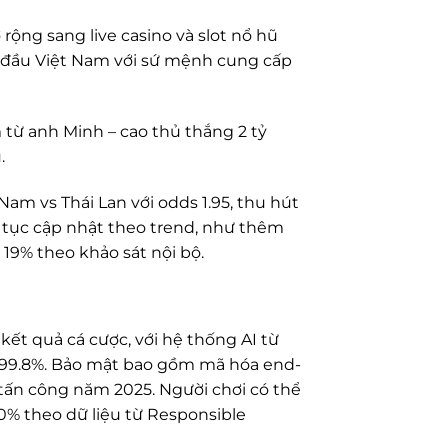
ộng sang live casino và slot nổ hũ
g đầu Việt Nam với sứ mệnh cung cấp
 từ anh Minh – cao thủ thắng 2 tỷ
u.
Nam vs Thái Lan với odds 1.95, thu hút
ên tục cập nhật theo trend, như thêm
 19% theo khảo sát nội bộ.
ết quả cá cược, với hệ thống AI từ
y 99.8%. Bảo mật bao gồm mã hóa end-
 tấn công năm 2025. Người chơi có thể
 40% theo dữ liệu từ Responsible