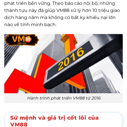
phát triển bền vững. Theo báo cáo nội bộ, những
thành tựu này đã giúp VM88 xử lý hơn 10 triệu giao
dịch hàng năm mà không có bất kỳ khiếu nại lớn
nào về tính minh bạch.
Hành trình phát triển VM88 từ 2016
Sứ mệnh và giá trị cốt lõi của
VM88